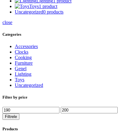
Lighting
1 product
Toys
1 product
Uncategorized
0 products
close
Categories
Accessories
Clocks
Cooking
Furniture
Genel
Lighting
Toys
Uncategorized
Filter by price
Filtrele
Products