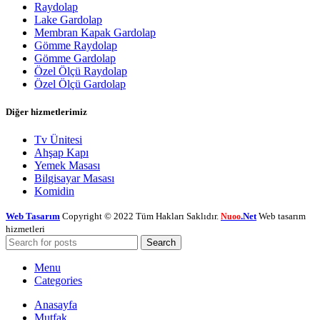
Raydolap
Lake Gardolap
Membran Kapak Gardolap
Gömme Raydolap
Gömme Gardolap
Özel Ölçü Raydolap
Özel Ölçü Gardolap
Diğer hizmetlerimiz
Tv Ünitesi
Ahşap Kapı
Yemek Masası
Bilgisayar Masası
Komidin
Web Tasarım
Copyright © 2022 Tüm Hakları Saklıdır.
.Net
Web tasarım
Nuoo
hizmetleri
Search
Menu
Categories
Anasayfa
Mutfak