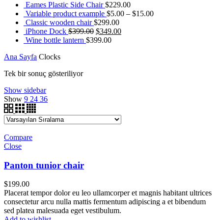
Eames Plastic Side Chair
$
229.00
Variable product example
$
5.00
–
$
15.00
Classic wooden chair
$
299.00
iPhone Dock
$
399.00
$
349.00
Wine bottle lantern
$
399.00
Ana Sayfa
Clocks
Tek bir sonuç gösteriliyor
Show sidebar
Show
9
24
36
Compare
Close
Panton tunior chair
$
199.00
Placerat tempor dolor eu leo ullamcorper et magnis habitant ultrices
consectetur arcu nulla mattis fermentum adipiscing a et bibendum
sed platea malesuada eget vestibulum.
Add to wishlist