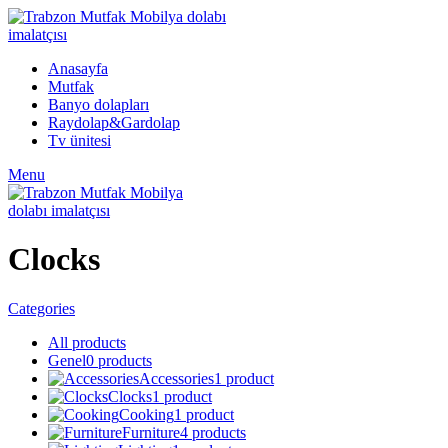
Anasayfa
Mutfak
Banyo dolapları
Raydolap&Gardolap
Tv ünitesi
Menu
Clocks
Categories
All
products
Genel
0 products
Accessories
1 product
Clocks
1 product
Cooking
1 product
Furniture
4 products