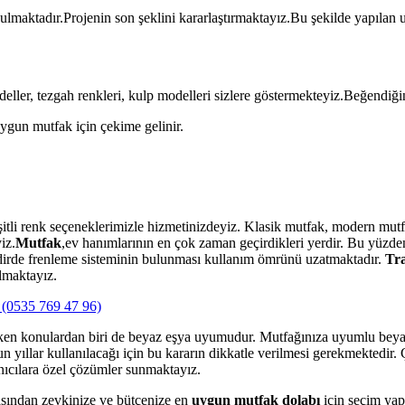
nulmaktadır.Projenin son şeklini kararlaştırmaktayız.Bu şekilde yapılan 
ller, tezgah renkleri, kulp modelleri sizlere göstermekteyiz.Beğendiğin
uygun mutfak için çekime gelinir.
itli renk seçeneklerimizle hizmetinizdeyiz. Klasik mutfak, modern mutfa
iz.
Mutfak
,ev hanımlarının en çok zaman geçirdikleri yerdir. Bu yüzden 
akdirde frenleme sisteminin bulunması kullanım ömrünü uzatmaktadır.
Tra
lmaktayız.
(0535 769 47 96)
ken konulardan biri de beyaz eşya uyumudur. Mutfağınıza uyumlu beyaz
yıllar kullanılacağı için bu kararın dikkatle verilmesi gerekmektedir. Ç
nıcılara özel çözümler sunmaktayız.
sından zevkinize ve bütçenize en
uygun mutfak dolabı
için seçim yap