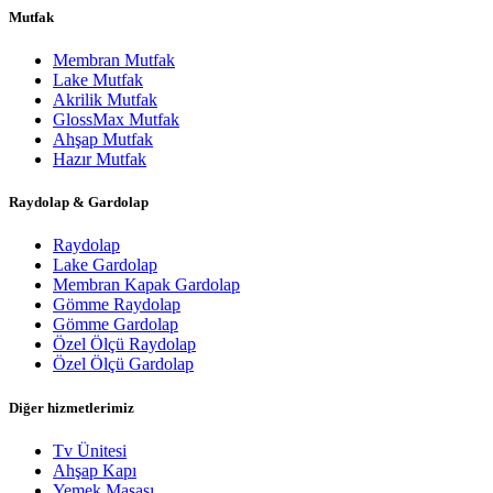
Mutfak
Membran Mutfak
Lake Mutfak
Akrilik Mutfak
GlossMax Mutfak
Ahşap Mutfak
Hazır Mutfak
Raydolap & Gardolap
Raydolap
Lake Gardolap
Membran Kapak Gardolap
Gömme Raydolap
Gömme Gardolap
Özel Ölçü Raydolap
Özel Ölçü Gardolap
Diğer hizmetlerimiz
Tv Ünitesi
Ahşap Kapı
Yemek Masası