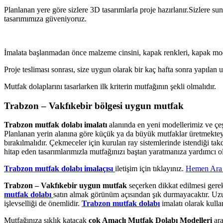
Planlanan yere göre sizlere 3D tasarımlarla proje hazırlanır.Sizlere su
tasarımımıza güveniyoruz.
İmalata başlanmadan önce malzeme cinsini, kapak renkleri, kapak mode
Proje tesliması sonrası, size uygun olarak bir kaç hafta sonra yapılan 
Mutfak dolaplarını tasarlarken ilk kriterin mutfağının şekli olmalıdır.
Trabzon – Vakfıkebir bölgesi uygun mutfak
Trabzon mutfak dolabı imalatı
alanında en yeni modellerimiz ve çeş
Planlanan yerin alanına göre küçük ya da büyük mutfaklar üretmektey
bırakılmalıdır. Çekmeceler için kurulan ray sistemlerinde istendiği t
hitap eden tasarımlarımızla mutfağınızı baştan yaratmanıza yardımcı o
Trabzon mutfak dolabı imalaçısı
iletişim için tıklayınız.
Hemen Ara 
Trabzon – Vakfıkebir uygun mutfak
seçerken dikkat edilmesi gere
mutfak dolabı
satın almak görünüm açısından şık durmayacaktır. Uzun 
işlevselliği de önemlidir.
Trabzon mutfak dolabı
imalatı olarak kulla
Mutfağınıza şıklık katacak
çok Amaçlı Mutfak Dolabı Modelleri
ara