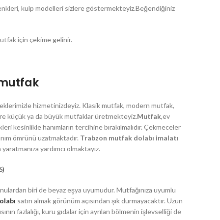
nkleri, kulp modelleri sizlere göstermekteyiz.Beğendiğiniz
utfak için çekime gelinir.
 mutfak
eklerimizle hizmetinizdeyiz. Klasik mutfak, modern mutfak,
göre küçük ya da büyük mutfaklar üretmekteyiz.
Mutfak
,ev
DIĞER HIZMETLERIMIZ
leri kesinlikle hanımların tercihine bırakılmalıdır. Çekmeceler
llanım ömrünü uzatmaktadır.
Trabzon mutfak dolabı imalatı
Tv Ünitesi
 yaratmanıza yardımcı olmaktayız.
Ahşap Kapı
6)
Yemek Masası
nulardan biri de beyaz eşya uyumudur. Mutfağınıza uyumlu
Bilgisayar Masası
olabı
satın almak görünüm açısından şık durmayacaktır. Uzun
nın fazlalığı, kuru gıdalar için ayrılan bölmenin işlevselliği de
Komidin