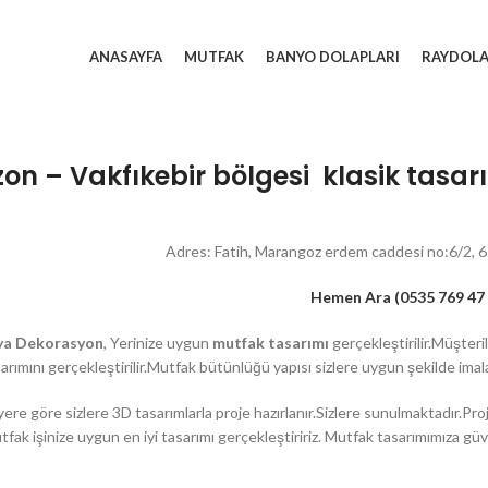
ANASAYFA
MUTFAK
BANYO DOLAPLARI
RAYDOL
on – Vakfıkebir bölgesi klasik tasarım
Adres: Fatih, Marangoz erdem caddesi no:6/2,
Hemen Ara (0535 769 47 
ya Dekorasyon
, Yerinize uygun
mutfak tasarımı
gerçekleştirilir.Müşteri
arımını gerçekleştirilir.Mutfak bütünlüğü yapısı sizlere uygun şekilde imal
ere göre sizlere 3D tasarımlarla proje hazırlanır.Sizlere sunulmaktadır.Proj
fak işinize uygun en iyi tasarımı gerçekleştiririz. Mutfak tasarımımıza gü