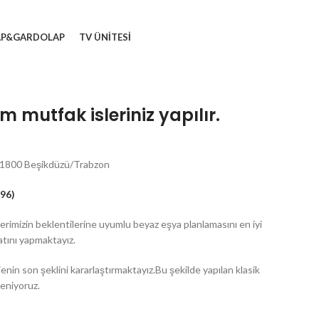
AP&GARDOLAP
TV ÜNITESI
 mutfak isleriniz yapılır.
 61800 Beşikdüzü/Trabzon
96)
lerimizin beklentilerine uyumlu beyaz eşya planlamasını en iyi
atını yapmaktayız.
enin son şeklini kararlaştırmaktayız.Bu şekilde yapılan klasik
veniyoruz.