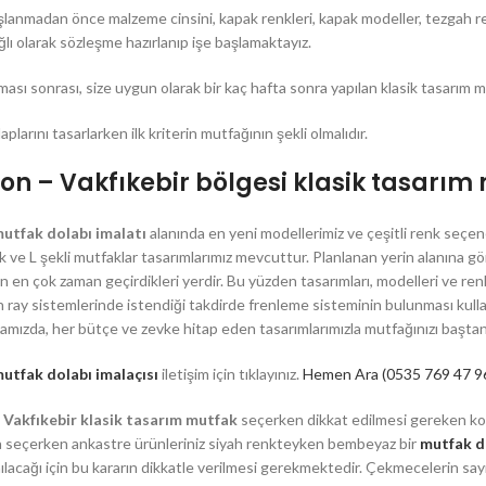
şlanmadan önce malzeme cinsini, kapak renkleri, kapak modeller, tezgah re
lı olarak sözleşme hazırlanıp işe başlamaktayız.
ması sonrası, size uygun olarak bir kaç hafta sonra yapılan klasik tasarım m
plarını tasarlarken ilk kriterin mutfağının şekli olmalıdır.
on – Vakfıkebir bölgesi klasik tasarım
utfak dolabı imalatı
alanında en yeni modellerimiz ve çeşitli renk seçen
k ve L şekli mutfaklar tasarımlarımız mevcuttur. Planlanan yerin alanına 
RAYDOLAP &
n en çok zaman geçirdikleri yerdir. Bu yüzden tasarımları, modelleri ve renk
GARDOLAP
an ray sistemlerinde istendiği takdirde frenleme sisteminin bulunması ku
Mutfak
amızda, her bütçe ve zevke hitap eden tasarımlarımızla mutfağınızı baştan
Raydolap
ak
utfak dolabı imalaçısı
iletişim için tıklayınız.
Hemen Ara (0535 769 47 9
Lake Gardolap
tfak
 Vakfıkebir klasik tasarım mutfak
seçerken dikkat edilmesi gereken ko
Membran Kapak Gardolap
Mutfak
 seçerken ankastre ürünleriniz siyah renkteyken bembeyaz bir
mutfak d
Gömme Raydolap
anılacağı için bu kararın dikkatle verilmesi gerekmektedir. Çekmecelerin sayısı
fak