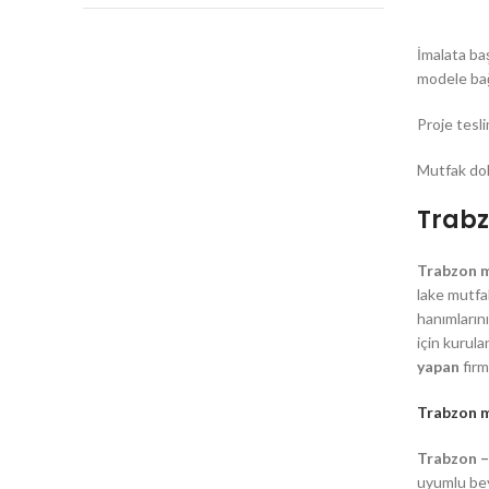
İmalata ba
modele bağ
Proje tesli
Mutfak dola
Trabz
Trabzon m
lake mutfa
MUTFAK
hanımlarını
için kurul
Mutfak, Banyo, raydolap, gardolap, tv
Membran 
yapan
firm
ünitesi, kapı, veranda gibi birçok ahşap
mobilya ürünleri imalatı yapmaktayız
Lake Mutf
Trabzon m
Akrilik Mu
Fatih, Marangoz erdem caddesi no:6/2,
Trabzon –
GlossMax 
61800 Beşikdüzü/Trabzon
uyumlu bey