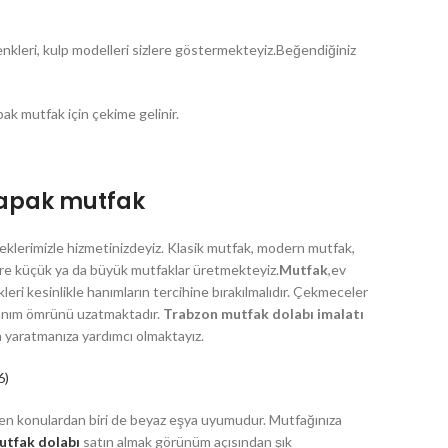
nkleri, kulp modelleri sizlere göstermekteyiz.Beğendiğiniz
pak mutfak için çekime gelinir.
 kapak mutfak
eklerimizle hizmetinizdeyiz. Klasik mutfak, modern mutfak,
göre küçük ya da büyük mutfaklar üretmekteyiz.
Mutfak
,ev
DIĞER HIZMETLERIMIZ
leri kesinlikle hanımların tercihine bırakılmalıdır. Çekmeceler
llanım ömrünü uzatmaktadır.
Trabzon mutfak dolabı imalatı
Tv Ünitesi
 yaratmanıza yardımcı olmaktayız.
Ahşap Kapı
6)
Yemek Masası
en konulardan biri de beyaz eşya uyumudur. Mutfağınıza
Bilgisayar Masası
utfak dolabı
satın almak görünüm açısından şık