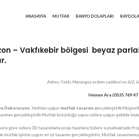
ANASAYFA
MUTFAK
BANYO DOLAPLARI
RAYDOL
on – Vakfıkebir bölgesi beyaz parlak
r.
Adres: Fatih, Marangoz erdem caddesi no:6/2,
Hemen Ara (0535 769 47 
ya Dekorasyon
, Yerinize uygun
mutfak tasarımı
gerçekleştirilir.Müşteri
arımını gerçekleştirilir.Mutfak bütünlüğü yapısı sizlere uygun şekilde imal
ere göre sizlere 3D tasarımlarla proje hazırlanır.Sizlere sunulmaktadır.Pro
k mutfak işinize uygun en iyi tasarımı gerçekleştiririz. Mutfak tasarımımı