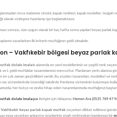
şlanmadan önce malzeme cinsini, kapak renkleri, kapak modeller, tezgah re
lı olarak sözleşme hazırlanıp işe başlamaktayız.
ması sonrası, size uygun olarak bir kaç hafta sonra yapılan beyaz parlak ka
plarını tasarlarken ilk kriterin mutfağının şekli olmalıdır.
on – Vakfıkebir bölgesi beyaz parlak
utfak dolabı imalatı
alanında en yeni modellerimiz ve çeşitli renk seçen
k ve L şekli mutfaklar tasarımlarımız mevcuttur. Planlanan yerin alanına 
RAYDOLAP &
n en çok zaman geçirdikleri yerdir. Bu yüzden tasarımları, modelleri ve renk
GARDOLAP
an ray sistemlerinde istendiği takdirde frenleme sisteminin bulunması ku
Mutfak
amızda, her bütçe ve zevke hitap eden tasarımlarımızla mutfağınızı baştan
Raydolap
ak
utfak dolabı imalaçısı
iletişim için tıklayınız.
Hemen Ara (0535 769 47 9
Lake Gardolap
tfak
 Vakfıkebir beyaz parlak kapak mutfak
seçerken dikkat edilmesi gerek
Membran Kapak Gardolap
Mutfak
az eşya seçerken ankastre ürünleriniz siyah renkteyken bembeyaz bir
m