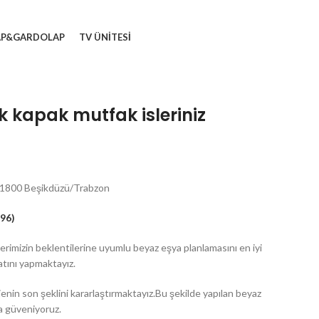
AP&GARDOLAP
TV ÜNITESI
 kapak mutfak isleriniz
 61800 Beşikdüzü/Trabzon
96)
lerimizin beklentilerine uyumlu beyaz eşya planlamasını en iyi
atını yapmaktayız.
jenin son şeklini kararlaştırmaktayız.Bu şekilde yapılan beyaz
za güveniyoruz.