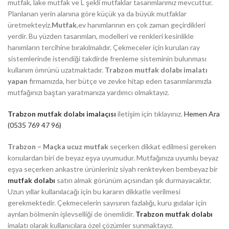
mutfak, lake mutfak ve L şekli mutfaklar tasarımlarımız mevcuttur.
Planlanan yerin alanına göre küçük ya da büyük mutfaklar
üretmekteyiz.
Mutfak
,ev hanımlarının en çok zaman geçirdikleri
yerdir. Bu yüzden tasarımları, modelleri ve renkleri kesinlikle
hanımların tercihine bırakılmalıdır. Çekmeceler için kurulan ray
sistemlerinde istendiği takdirde frenleme sisteminin bulunması
kullanım ömrünü uzatmaktadır.
Trabzon mutfak dolabı imalatı
yapan
firmamızda, her bütçe ve zevke hitap eden tasarımlarımızla
mutfağınızı baştan yaratmanıza yardımcı olmaktayız.
Trabzon mutfak dolabı imalaçısı
iletişim için tıklayınız.
Hemen Ara
(0535 769 47 96)
Trabzon – Maçka ucuz mutfak
seçerken dikkat edilmesi gereken
konulardan biri de beyaz eşya uyumudur. Mutfağınıza uyumlu beyaz
eşya seçerken ankastre ürünleriniz siyah renkteyken bembeyaz bir
mutfak dolabı
satın almak görünüm açısından şık durmayacaktır.
Uzun yıllar kullanılacağı için bu kararın dikkatle verilmesi
gerekmektedir. Çekmecelerin sayısının fazlalığı, kuru gıdalar için
ayrılan bölmenin işlevselliği de önemlidir.
Trabzon mutfak dolabı
imalatı olarak kullanıcılara özel çözümler sunmaktayız.