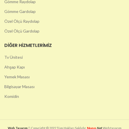
Gömme Raydolap
Gömme Gardolap
Özel Ölçü Raydolap
Özel Ölçü Gardolap
DIĞER HIZMETLERIMIZ
Tv Ünitesi
Ahşap Kapı
Yemek Masası
Bilgisayar Masası
Komidin
Nuoo
Web Tasarım
Copyright © 2022 Tüm Hakları Saklıdır.
.Net
Web tasarım