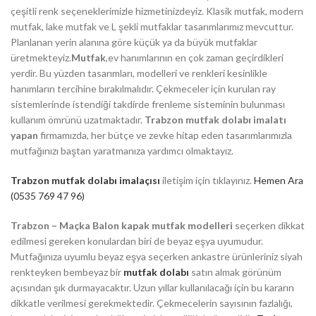
çeşitli renk seçeneklerimizle hizmetinizdeyiz. Klasik mutfak, modern
mutfak, lake mutfak ve L şekli mutfaklar tasarımlarımız mevcuttur.
Planlanan yerin alanına göre küçük ya da büyük mutfaklar
üretmekteyiz.
Mutfak
,ev hanımlarının en çok zaman geçirdikleri
yerdir. Bu yüzden tasarımları, modelleri ve renkleri kesinlikle
hanımların tercihine bırakılmalıdır. Çekmeceler için kurulan ray
sistemlerinde istendiği takdirde frenleme sisteminin bulunması
kullanım ömrünü uzatmaktadır.
Trabzon mutfak dolabı imalatı
yapan
firmamızda, her bütçe ve zevke hitap eden tasarımlarımızla
mutfağınızı baştan yaratmanıza yardımcı olmaktayız.
Trabzon mutfak dolabı imalaçısı
iletişim için tıklayınız.
Hemen Ara
(0535 769 47 96)
Trabzon – Maçka Balon kapak mutfak modelleri
seçerken dikkat
edilmesi gereken konulardan biri de beyaz eşya uyumudur.
Mutfağınıza uyumlu beyaz eşya seçerken ankastre ürünleriniz siyah
renkteyken bembeyaz bir
mutfak dolabı
satın almak görünüm
açısından şık durmayacaktır. Uzun yıllar kullanılacağı için bu kararın
dikkatle verilmesi gerekmektedir. Çekmecelerin sayısının fazlalığı,