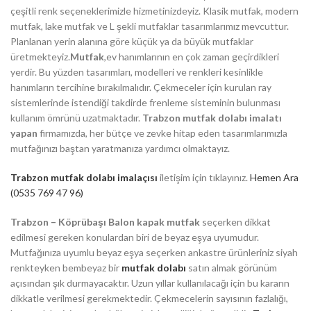
çeşitli renk seçeneklerimizle hizmetinizdeyiz. Klasik mutfak, modern
mutfak, lake mutfak ve L şekli mutfaklar tasarımlarımız mevcuttur.
Planlanan yerin alanına göre küçük ya da büyük mutfaklar
üretmekteyiz.
Mutfak
,ev hanımlarının en çok zaman geçirdikleri
yerdir. Bu yüzden tasarımları, modelleri ve renkleri kesinlikle
hanımların tercihine bırakılmalıdır. Çekmeceler için kurulan ray
sistemlerinde istendiği takdirde frenleme sisteminin bulunması
kullanım ömrünü uzatmaktadır.
Trabzon mutfak dolabı imalatı
yapan
firmamızda, her bütçe ve zevke hitap eden tasarımlarımızla
mutfağınızı baştan yaratmanıza yardımcı olmaktayız.
Trabzon mutfak dolabı imalaçısı
iletişim için tıklayınız.
Hemen Ara
(0535 769 47 96)
Trabzon – Köprübaşı Balon kapak mutfak
seçerken dikkat
edilmesi gereken konulardan biri de beyaz eşya uyumudur.
Mutfağınıza uyumlu beyaz eşya seçerken ankastre ürünleriniz siyah
renkteyken bembeyaz bir
mutfak dolabı
satın almak görünüm
açısından şık durmayacaktır. Uzun yıllar kullanılacağı için bu kararın
dikkatle verilmesi gerekmektedir. Çekmecelerin sayısının fazlalığı,