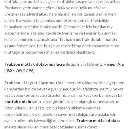
mutfak, lake mutfak ve L şekli mutfaklar tasarımlarımız mevcuttur.
Planlanan yerin alanına göre küçük ya da büyük mutfaklar
üretmekteyiz.
Mutfak
,ev hanımlarının en çok zaman geçirdikleri
yerdir. Bu yüzden tasarımları, modelleri ve renkleri kesinlikle
hanımların tercihine bırakılmalıdır. Çekmeceler için kurulan ray
sistemlerinde istendiği takdirde frenleme sisteminin bulunması
kullanım ömrünü uzatmaktadır.
Trabzon mutfak dolabı imalatı
yapan
firmamızda, her bütçe ve zevke hitap eden tasarımlarımızla
mutfağınızı baştan yaratmanıza yardımcı olmaktayız.
Trabzon mutfak dolabı imalaçısı
iletişim için tıklayınız.
Hemen Ara
(0535 769 47 96)
Trabzon – Hayrat Hazır mutfak
seçerken dikkat edilmesi gereken
konulardan biri de beyaz eşya uyumudur. Mutfağınıza uyumlu beyaz
eşya seçerken ankastre ürünleriniz siyah renkteyken bembeyaz bir
mutfak dolabı
satın almak görünüm açısından şık durmayacaktır.
Uzun yıllar kullanılacağı için bu kararın dikkatle verilmesi
gerekmektedir. Çekmecelerin sayısının fazlalığı, kuru gıdalar için
ayrılan bölmenin işlevselliği de önemlidir.
Trabzon mutfak dolabı
imalatı olarak kullanıcılara özel çözümler sunmaktayız.