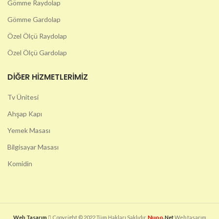
Gömme Raydolap
Gömme Gardolap
Özel Ölçü Raydolap
Özel Ölçü Gardolap
DIĞER HIZMETLERIMIZ
Tv Ünitesi
Ahşap Kapı
Yemek Masası
Bilgisayar Masası
Komidin
Nuoo
Web Tasarım
Copyright © 2022 Tüm Hakları Saklıdır.
.Net
Web tasarım