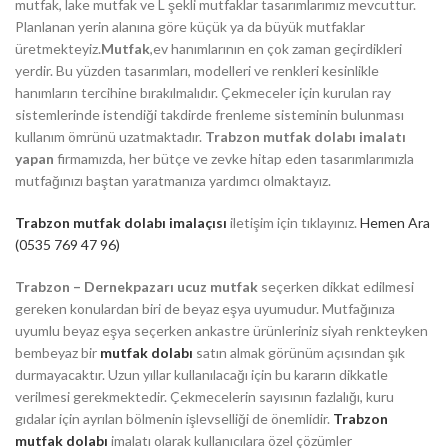
mutfak, lake mutfak ve L şekli mutfaklar tasarımlarımız mevcuttur.
Planlanan yerin alanına göre küçük ya da büyük mutfaklar
üretmekteyiz.
Mutfak
,ev hanımlarının en çok zaman geçirdikleri
yerdir. Bu yüzden tasarımları, modelleri ve renkleri kesinlikle
hanımların tercihine bırakılmalıdır. Çekmeceler için kurulan ray
sistemlerinde istendiği takdirde frenleme sisteminin bulunması
kullanım ömrünü uzatmaktadır.
Trabzon mutfak dolabı imalatı
yapan
firmamızda, her bütçe ve zevke hitap eden tasarımlarımızla
mutfağınızı baştan yaratmanıza yardımcı olmaktayız.
Trabzon mutfak dolabı imalaçısı
iletişim için tıklayınız.
Hemen Ara
(0535 769 47 96)
Trabzon – Dernekpazarı ucuz mutfak
seçerken dikkat edilmesi
gereken konulardan biri de beyaz eşya uyumudur. Mutfağınıza
uyumlu beyaz eşya seçerken ankastre ürünleriniz siyah renkteyken
bembeyaz bir
mutfak dolabı
satın almak görünüm açısından şık
durmayacaktır. Uzun yıllar kullanılacağı için bu kararın dikkatle
verilmesi gerekmektedir. Çekmecelerin sayısının fazlalığı, kuru
gıdalar için ayrılan bölmenin işlevselliği de önemlidir.
Trabzon
mutfak dolabı
imalatı olarak kullanıcılara özel çözümler