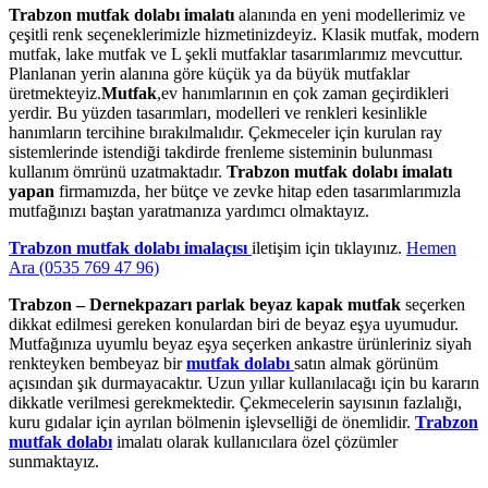
Trabzon mutfak dolabı imalatı
alanında en yeni modellerimiz ve
çeşitli renk seçeneklerimizle hizmetinizdeyiz. Klasik mutfak, modern
mutfak, lake mutfak ve L şekli mutfaklar tasarımlarımız mevcuttur.
Planlanan yerin alanına göre küçük ya da büyük mutfaklar
üretmekteyiz.
Mutfak
,ev hanımlarının en çok zaman geçirdikleri
yerdir. Bu yüzden tasarımları, modelleri ve renkleri kesinlikle
hanımların tercihine bırakılmalıdır. Çekmeceler için kurulan ray
sistemlerinde istendiği takdirde frenleme sisteminin bulunması
kullanım ömrünü uzatmaktadır.
Trabzon mutfak dolabı imalatı
yapan
firmamızda, her bütçe ve zevke hitap eden tasarımlarımızla
mutfağınızı baştan yaratmanıza yardımcı olmaktayız.
Trabzon mutfak dolabı imalaçısı
iletişim için tıklayınız.
Hemen
Ara (0535 769 47 96)
Trabzon – Dernekpazarı parlak beyaz kapak mutfak
seçerken
dikkat edilmesi gereken konulardan biri de beyaz eşya uyumudur.
Mutfağınıza uyumlu beyaz eşya seçerken ankastre ürünleriniz siyah
renkteyken bembeyaz bir
mutfak dolabı
satın almak görünüm
açısından şık durmayacaktır. Uzun yıllar kullanılacağı için bu kararın
dikkatle verilmesi gerekmektedir. Çekmecelerin sayısının fazlalığı,
kuru gıdalar için ayrılan bölmenin işlevselliği de önemlidir.
Trabzon
mutfak dolabı
imalatı olarak kullanıcılara özel çözümler
sunmaktayız.