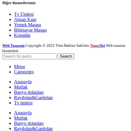
Diğer hizmetlerimiz
Tv Ünitesi
Ahşap Kapı
Yemek Masası
Bilgisayar Masası
Komidin
Web Tasarım
Copyright © 2022 Tüm Hakları Saklıdır.
.Net
Web tasarım
Nuoo
hizmetleri
Search
Menu
Categories
Anasayfa
Mutfak
Banyo dolapları
Raydolap&Gardolap
Tv ünitesi
Anasayfa
Mutfak
Banyo dolapları
Raydolap&Gardolap