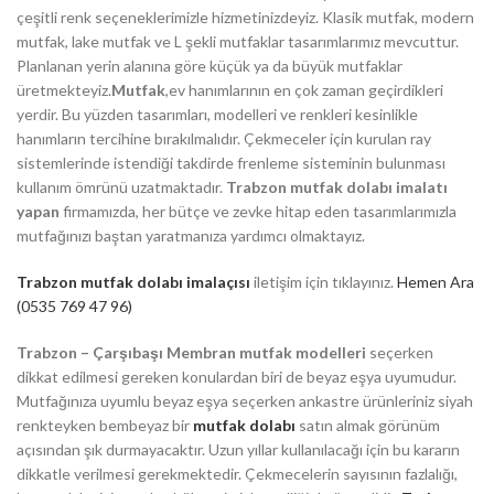
çeşitli renk seçeneklerimizle hizmetinizdeyiz. Klasik mutfak, modern
mutfak, lake mutfak ve L şekli mutfaklar tasarımlarımız mevcuttur.
Planlanan yerin alanına göre küçük ya da büyük mutfaklar
üretmekteyiz.
Mutfak
,ev hanımlarının en çok zaman geçirdikleri
yerdir. Bu yüzden tasarımları, modelleri ve renkleri kesinlikle
hanımların tercihine bırakılmalıdır. Çekmeceler için kurulan ray
sistemlerinde istendiği takdirde frenleme sisteminin bulunması
kullanım ömrünü uzatmaktadır.
Trabzon mutfak dolabı imalatı
yapan
firmamızda, her bütçe ve zevke hitap eden tasarımlarımızla
mutfağınızı baştan yaratmanıza yardımcı olmaktayız.
Trabzon mutfak dolabı imalaçısı
iletişim için tıklayınız.
Hemen Ara
(0535 769 47 96)
Trabzon – Çarşıbaşı Membran mutfak modelleri
seçerken
dikkat edilmesi gereken konulardan biri de beyaz eşya uyumudur.
Mutfağınıza uyumlu beyaz eşya seçerken ankastre ürünleriniz siyah
renkteyken bembeyaz bir
mutfak dolabı
satın almak görünüm
açısından şık durmayacaktır. Uzun yıllar kullanılacağı için bu kararın
dikkatle verilmesi gerekmektedir. Çekmecelerin sayısının fazlalığı,