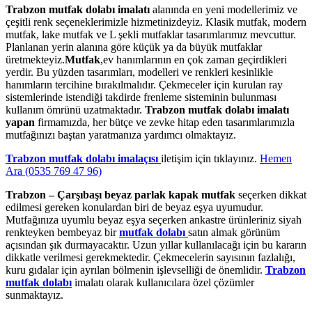
Trabzon mutfak dolabı imalatı
alanında en yeni modellerimiz ve
çeşitli renk seçeneklerimizle hizmetinizdeyiz. Klasik mutfak, modern
mutfak, lake mutfak ve L şekli mutfaklar tasarımlarımız mevcuttur.
Planlanan yerin alanına göre küçük ya da büyük mutfaklar
üretmekteyiz.
Mutfak
,ev hanımlarının en çok zaman geçirdikleri
yerdir. Bu yüzden tasarımları, modelleri ve renkleri kesinlikle
hanımların tercihine bırakılmalıdır. Çekmeceler için kurulan ray
sistemlerinde istendiği takdirde frenleme sisteminin bulunması
kullanım ömrünü uzatmaktadır.
Trabzon mutfak dolabı imalatı
yapan
firmamızda, her bütçe ve zevke hitap eden tasarımlarımızla
mutfağınızı baştan yaratmanıza yardımcı olmaktayız.
Trabzon mutfak dolabı imalaçısı
iletişim için tıklayınız.
Hemen
Ara (0535 769 47 96)
Trabzon – Çarşıbaşı beyaz parlak kapak mutfak
seçerken dikkat
edilmesi gereken konulardan biri de beyaz eşya uyumudur.
Mutfağınıza uyumlu beyaz eşya seçerken ankastre ürünleriniz siyah
renkteyken bembeyaz bir
mutfak dolabı
satın almak görünüm
açısından şık durmayacaktır. Uzun yıllar kullanılacağı için bu kararın
dikkatle verilmesi gerekmektedir. Çekmecelerin sayısının fazlalığı,
kuru gıdalar için ayrılan bölmenin işlevselliği de önemlidir.
Trabzon
mutfak dolabı
imalatı olarak kullanıcılara özel çözümler
sunmaktayız.