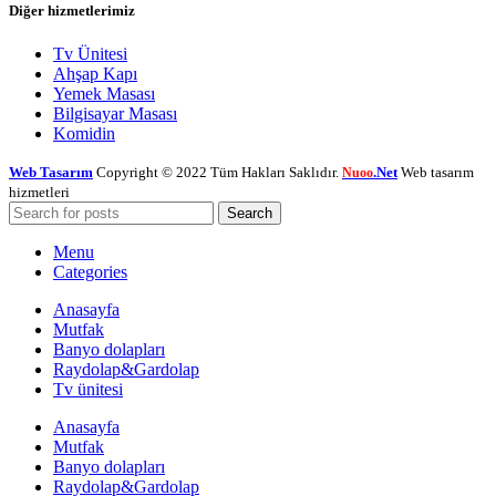
Diğer hizmetlerimiz
Tv Ünitesi
Ahşap Kapı
Yemek Masası
Bilgisayar Masası
Komidin
Web Tasarım
Copyright © 2022 Tüm Hakları Saklıdır.
.Net
Web tasarım
Nuoo
hizmetleri
Search
Menu
Categories
Anasayfa
Mutfak
Banyo dolapları
Raydolap&Gardolap
Tv ünitesi
Anasayfa
Mutfak
Banyo dolapları
Raydolap&Gardolap