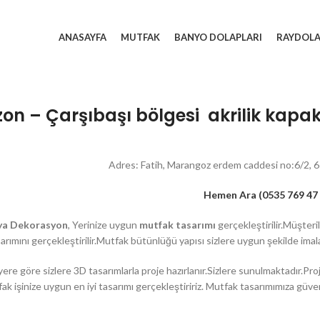
ANASAYFA
MUTFAK
BANYO DOLAPLARI
RAYDOL
on – Çarşıbaşı bölgesi akrilik kapak m
Adres: Fatih, Marangoz erdem caddesi no:6/2,
Hemen Ara (0535 769 47 
ya Dekorasyon
, Yerinize uygun
mutfak tasarımı
gerçekleştirilir.Müşteri
arımını gerçekleştirilir.Mutfak bütünlüğü yapısı sizlere uygun şekilde imal
ere göre sizlere 3D tasarımlarla proje hazırlanır.Sizlere sunulmaktadır.Proj
k işinize uygun en iyi tasarımı gerçekleştiririz. Mutfak tasarımımıza güve