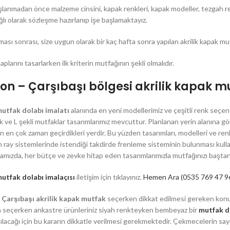
şlanmadan önce malzeme cinsini, kapak renkleri, kapak modeller, tezgah re
lı olarak sözleşme hazırlanıp işe başlamaktayız.
ması sonrası, size uygun olarak bir kaç hafta sonra yapılan akrilik kapak mut
plarını tasarlarken ilk kriterin mutfağının şekli olmalıdır.
on – Çarşıbaşı bölgesi akrilik kapak 
utfak dolabı imalatı
alanında en yeni modellerimiz ve çeşitli renk seçen
k ve L şekli mutfaklar tasarımlarımız mevcuttur. Planlanan yerin alanına 
RAYDOLAP &
n en çok zaman geçirdikleri yerdir. Bu yüzden tasarımları, modelleri ve renk
GARDOLAP
an ray sistemlerinde istendiği takdirde frenleme sisteminin bulunması ku
Mutfak
amızda, her bütçe ve zevke hitap eden tasarımlarımızla mutfağınızı baştan
Raydolap
ak
utfak dolabı imalaçısı
iletişim için tıklayınız.
Hemen Ara (0535 769 47 9
Lake Gardolap
tfak
 Çarşıbaşı akrilik kapak mutfak
seçerken dikkat edilmesi gereken konu
Membran Kapak Gardolap
Mutfak
 seçerken ankastre ürünleriniz siyah renkteyken bembeyaz bir
mutfak d
Gömme Raydolap
anılacağı için bu kararın dikkatle verilmesi gerekmektedir. Çekmecelerin sayısı
fak