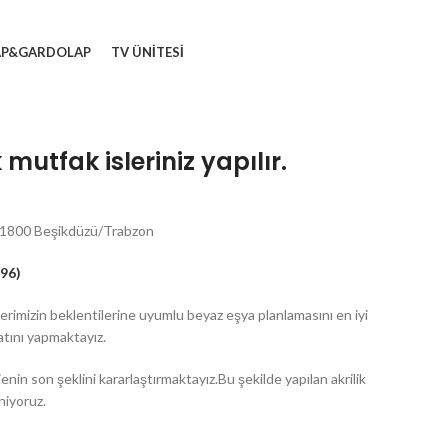
AP&GARDOLAP
TV ÜNITESI
utfak isleriniz yapılır.
 61800 Beşikdüzü/Trabzon
96)
lerimizin beklentilerine uyumlu beyaz eşya planlamasını en iyi
atını yapmaktayız.
enin son şeklini kararlaştırmaktayız.Bu şekilde yapılan akrilik
niyoruz.