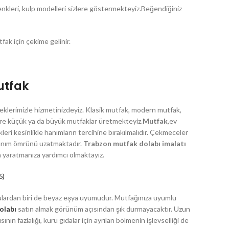
nkleri, kulp modelleri sizlere göstermekteyiz.Beğendiğiniz
fak için çekime gelinir.
mutfak
eklerimizle hizmetinizdeyiz. Klasik mutfak, modern mutfak,
göre küçük ya da büyük mutfaklar üretmekteyiz.
Mutfak
,ev
DIĞER HIZMETLERIMIZ
leri kesinlikle hanımların tercihine bırakılmalıdır. Çekmeceler
llanım ömrünü uzatmaktadır.
Trabzon mutfak dolabı imalatı
Tv Ünitesi
 yaratmanıza yardımcı olmaktayız.
Ahşap Kapı
6)
Yemek Masası
lardan biri de beyaz eşya uyumudur. Mutfağınıza uyumlu
Bilgisayar Masası
olabı
satın almak görünüm açısından şık durmayacaktır. Uzun
nın fazlalığı, kuru gıdalar için ayrılan bölmenin işlevselliği de
Komidin