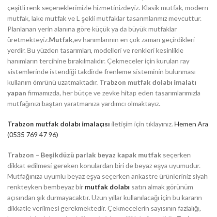
çeşitli renk seçeneklerimizle hizmetinizdeyiz. Klasik mutfak, modern
mutfak, lake mutfak ve L şekli mutfaklar tasarımlarımız mevcuttur.
Planlanan yerin alanına göre küçük ya da büyük mutfaklar
üretmekteyiz.
Mutfak
,ev hanımlarının en çok zaman geçirdikleri
yerdir. Bu yüzden tasarımları, modelleri ve renkleri kesinlikle
hanımların tercihine bırakılmalıdır. Çekmeceler için kurulan ray
sistemlerinde istendiği takdirde frenleme sisteminin bulunması
kullanım ömrünü uzatmaktadır.
Trabzon mutfak dolabı imalatı
yapan
firmamızda, her bütçe ve zevke hitap eden tasarımlarımızla
mutfağınızı baştan yaratmanıza yardımcı olmaktayız.
Trabzon mutfak dolabı imalaçısı
iletişim için tıklayınız.
Hemen Ara
(0535 769 47 96)
Trabzon – Beşikdüzü parlak beyaz kapak mutfak
seçerken
dikkat edilmesi gereken konulardan biri de beyaz eşya uyumudur.
Mutfağınıza uyumlu beyaz eşya seçerken ankastre ürünleriniz siyah
renkteyken bembeyaz bir
mutfak dolabı
satın almak görünüm
açısından şık durmayacaktır. Uzun yıllar kullanılacağı için bu kararın
dikkatle verilmesi gerekmektedir. Çekmecelerin sayısının fazlalığı,