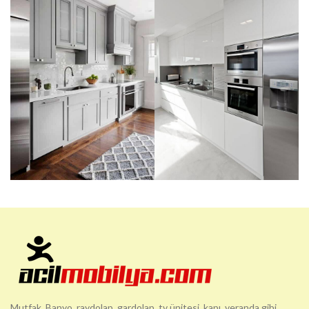
Mutfak, Banyo, raydolap, gardolap, tv ünitesi, kapı, veranda gibi