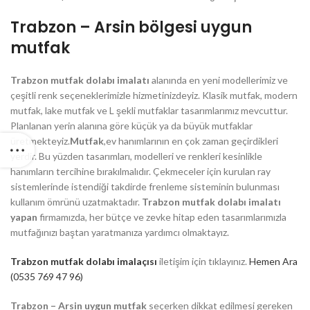
Trabzon – Arsin bölgesi uygun
mutfak
Trabzon mutfak dolabı imalatı
alanında en yeni modellerimiz ve
çeşitli renk seçeneklerimizle hizmetinizdeyiz. Klasik mutfak, modern
mutfak, lake mutfak ve L şekli mutfaklar tasarımlarımız mevcuttur.
Planlanan yerin alanına göre küçük ya da büyük mutfaklar
üretmekteyiz.
Mutfak
,ev hanımlarının en çok zaman geçirdikleri
yerdir. Bu yüzden tasarımları, modelleri ve renkleri kesinlikle
hanımların tercihine bırakılmalıdır. Çekmeceler için kurulan ray
sistemlerinde istendiği takdirde frenleme sisteminin bulunması
kullanım ömrünü uzatmaktadır.
Trabzon mutfak dolabı imalatı
yapan
firmamızda, her bütçe ve zevke hitap eden tasarımlarımızla
mutfağınızı baştan yaratmanıza yardımcı olmaktayız.
Trabzon mutfak dolabı imalaçısı
iletişim için tıklayınız.
Hemen Ara
(0535 769 47 96)
Trabzon – Arsin uygun mutfak
seçerken dikkat edilmesi gereken