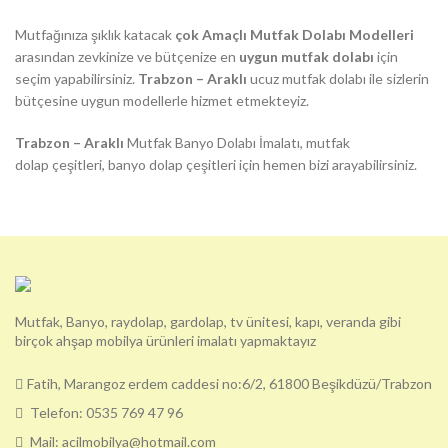
Mutfağınıza şıklık katacak
çok Amaçlı Mutfak Dolabı Modelleri
arasından zevkinize ve bütçenize en
uygun mutfak dolabı
için
seçim yapabilirsiniz.
Trabzon – Araklı
ucuz mutfak dolabı ile sizlerin
bütçesine uygun modellerle hizmet etmekteyiz.
Trabzon – Araklı
Mutfak Banyo Dolabı İmalatı, mutfak
dolap çeşitleri, banyo dolap çeşitleri için hemen bizi arayabilirsiniz.
Mutfak, Banyo, raydolap, gardolap, tv ünitesi, kapı, veranda gibi
birçok ahşap mobilya ürünleri imalatı yapmaktayız
Fatih, Marangoz erdem caddesi no:6/2, 61800 Beşikdüzü/Trabzon
Telefon: 0535 769 47 96
Mail: acilmobilya@hotmail.com