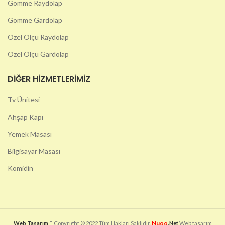
Gömme Raydolap
Gömme Gardolap
Özel Ölçü Raydolap
Özel Ölçü Gardolap
DIĞER HIZMETLERIMIZ
Tv Ünitesi
Ahşap Kapı
Yemek Masası
Bilgisayar Masası
Komidin
Nuoo
Web Tasarım
Copyright © 2022 Tüm Hakları Saklıdır.
.Net
Web tasarım