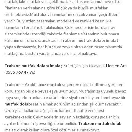
mutfak, lake mutfak ve L şekli mutfaklar tasarımlarımız mevcuttur.
Planlanan yerin alanına göre küçük ya da büyük mutfaklar
üretmekteyiz.
Mutfak
,ev hanımlarının en çok zaman geçirdikleri
yerdir. Bu yüzden tasarımları, modelleri ve renkleri kesinlikle
hanımların tercihine bırakılmalıdır. Çekmeceler için kurulan ray
sistemlerinde istendiği takdirde frenleme sisteminin bulunması
kullanım ömrünü uzatmaktadır.
Trabzon mutfak dolabı imalatı
yapan
firmamızda, her bütçe ve zevke hitap eden tasarımlarımızla
mutfağınızı baştan yaratmanıza yardımcı olmaktayız.
Trabzon mutfak dolabı imalaçısı
iletişim için tıklayınız.
Hemen Ara
(0535 769 47 96)
Trabzon – Araklı ucuz mutfak
seçerken dikkat edilmesi gereken
konulardan biri de beyaz eşya uyumudur. Mutfağınıza uyumlu beyaz
eşya seçerken ankastre ürünleriniz siyah renkteyken bembeyaz bir
mutfak dolabı
satın almak görünüm açısından şık durmayacaktır.
Uzun yıllar kullanılacağı için bu kararın dikkatle verilmesi
gerekmektedir. Çekmecelerin sayısının fazlalığı, kuru gıdalar için
ayrılan bölmenin işlevselliği de önemlidir.
Trabzon mutfak dolabı
imalatı olarak kullanıcılara özel çözümler sunmaktayız.