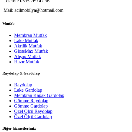
Telefon: 0535 769 47 96
Mail: acilmobilya@hotmail.com
Mutfak
Membran Mutfak
Lake Mutfak
Akrilik Mutfak
GlossMax Mutfak
Ahşap Mutfak
Hazır Mutfak
Raydolap & Gardolap
Raydolap
Lake Gardolap
Membran Kapak Gardolap
Gömme Raydolap
Gömme Gardolap
Özel Ölçü Raydolap
Özel Ölçü Gardolap
Diğer hizmetlerimiz