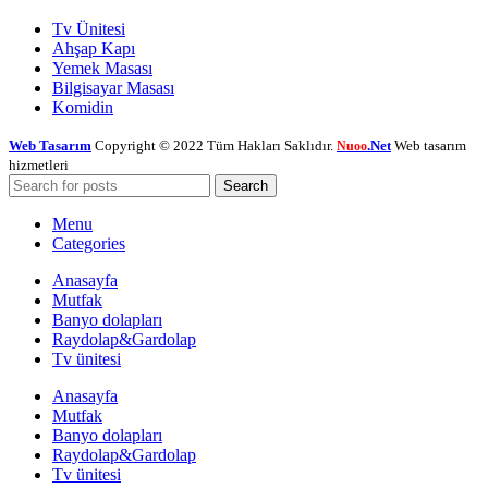
Tv Ünitesi
Ahşap Kapı
Yemek Masası
Bilgisayar Masası
Komidin
Web Tasarım
Copyright © 2022 Tüm Hakları Saklıdır.
.Net
Web tasarım
Nuoo
hizmetleri
Search
Menu
Categories
Anasayfa
Mutfak
Banyo dolapları
Raydolap&Gardolap
Tv ünitesi
Anasayfa
Mutfak
Banyo dolapları
Raydolap&Gardolap
Tv ünitesi