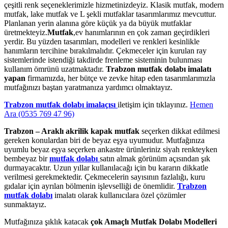
çeşitli renk seçeneklerimizle hizmetinizdeyiz. Klasik mutfak, modern
mutfak, lake mutfak ve L şekli mutfaklar tasarımlarımız mevcuttur.
Planlanan yerin alanına göre küçük ya da büyük mutfaklar
üretmekteyiz.
Mutfak
,ev hanımlarının en çok zaman geçirdikleri
yerdir. Bu yüzden tasarımları, modelleri ve renkleri kesinlikle
hanımların tercihine bırakılmalıdır. Çekmeceler için kurulan ray
sistemlerinde istendiği takdirde frenleme sisteminin bulunması
kullanım ömrünü uzatmaktadır.
Trabzon mutfak dolabı imalatı
yapan
firmamızda, her bütçe ve zevke hitap eden tasarımlarımızla
mutfağınızı baştan yaratmanıza yardımcı olmaktayız.
Trabzon mutfak dolabı imalaçısı
iletişim için tıklayınız.
Hemen
Ara (0535 769 47 96)
Trabzon – Araklı akrilik kapak mutfak
seçerken dikkat edilmesi
gereken konulardan biri de beyaz eşya uyumudur. Mutfağınıza
uyumlu beyaz eşya seçerken ankastre ürünleriniz siyah renkteyken
bembeyaz bir
mutfak dolabı
satın almak görünüm açısından şık
durmayacaktır. Uzun yıllar kullanılacağı için bu kararın dikkatle
verilmesi gerekmektedir. Çekmecelerin sayısının fazlalığı, kuru
gıdalar için ayrılan bölmenin işlevselliği de önemlidir.
Trabzon
mutfak dolabı
imalatı olarak kullanıcılara özel çözümler
sunmaktayız.
Mutfağınıza şıklık katacak
çok Amaçlı Mutfak Dolabı Modelleri