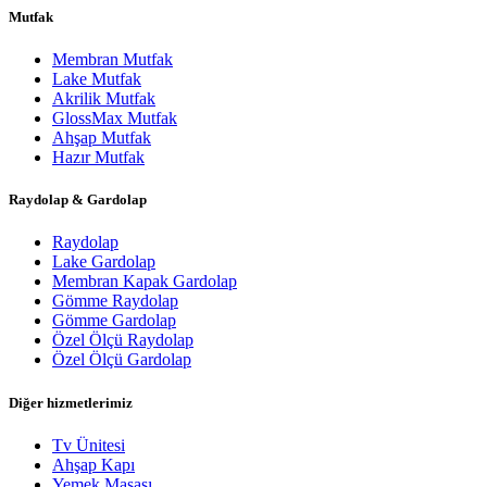
Mutfak
Membran Mutfak
Lake Mutfak
Akrilik Mutfak
GlossMax Mutfak
Ahşap Mutfak
Hazır Mutfak
Raydolap & Gardolap
Raydolap
Lake Gardolap
Membran Kapak Gardolap
Gömme Raydolap
Gömme Gardolap
Özel Ölçü Raydolap
Özel Ölçü Gardolap
Diğer hizmetlerimiz
Tv Ünitesi
Ahşap Kapı
Yemek Masası