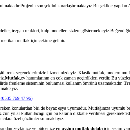
unulmaktadır.Projenin son şeklini kararlaştırmaktayız.Bu şekilde yapılan 
ller, tezgah renkleri, kulp modelleri sizlere göstermekteyiz.Beğendiğin
 Amerikan mutfak için çekime gelinir.
itli renk seçeneklerimizle hizmetinizdeyiz. Klasik mutfak, modern mutfa
iz.
Mutfak
,ev hanımlarının en çok zaman geçirdikleri yerdir. Bu yüzden 
akdirde frenleme sisteminin bulunması kullanım ömrünü uzatmaktadır.
Tra
lmaktayız.
(0535 769 47 96)
ereken konulardan biri de beyaz eşya uyumudur. Mutfağınıza uyumlu be
un yıllar kullanılacağı için bu kararın dikkatle verilmesi gerekmektedir
nıcılara özel çözümler sunmaktayız.
sından zevkinize ve bütçenize en
uygun mutfak dolabı
için seçim yap