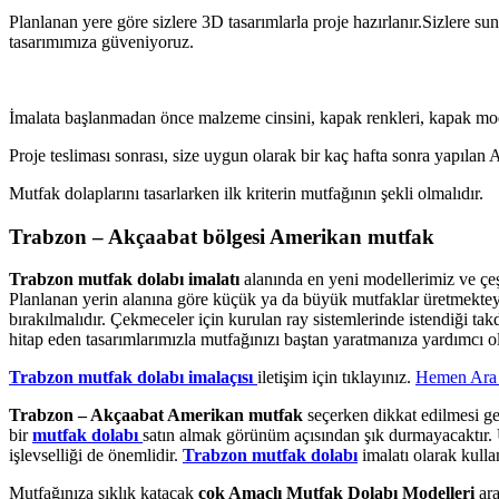
Planlanan yere göre sizlere 3D tasarımlarla proje hazırlanır.Sizlere s
tasarımımıza güveniyoruz.
İmalata başlanmadan önce malzeme cinsini, kapak renkleri, kapak mode
Proje tesliması sonrası, size uygun olarak bir kaç hafta sonra yapılan
Mutfak dolaplarını tasarlarken ilk kriterin mutfağının şekli olmalıdır.
Trabzon – Akçaabat bölgesi Amerikan mutfak
Trabzon mutfak dolabı imalatı
alanında en yeni modellerimiz ve çeş
Planlanan yerin alanına göre küçük ya da büyük mutfaklar üretmektey
bırakılmalıdır. Çekmeceler için kurulan ray sistemlerinde istendiği t
hitap eden tasarımlarımızla mutfağınızı baştan yaratmanıza yardımcı o
Trabzon mutfak dolabı imalaçısı
iletişim için tıklayınız.
Hemen Ara 
Trabzon – Akçaabat Amerikan mutfak
seçerken dikkat edilmesi g
bir
mutfak dolabı
satın almak görünüm açısından şık durmayacaktır. Uz
işlevselliği de önemlidir.
Trabzon mutfak dolabı
imalatı olarak kulla
Mutfağınıza şıklık katacak
çok Amaçlı Mutfak Dolabı Modelleri
ara