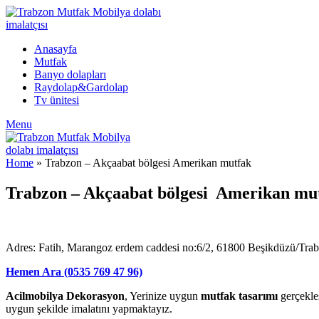
Anasayfa
Mutfak
Banyo dolapları
Raydolap&Gardolap
Tv ünitesi
Menu
Home
»
Trabzon – Akçaabat bölgesi Amerikan mutfak
Trabzon – Akçaabat bölgesi Amerikan mutfa
Adres: Fatih, Marangoz erdem caddesi no:6/2, 61800 Beşikdüzü/Tra
Hemen Ara (0535 769 47 96)
Acilmobilya Dekorasyon
, Yerinize uygun
mutfak tasarımı
gerçekleş
uygun şekilde imalatını yapmaktayız.