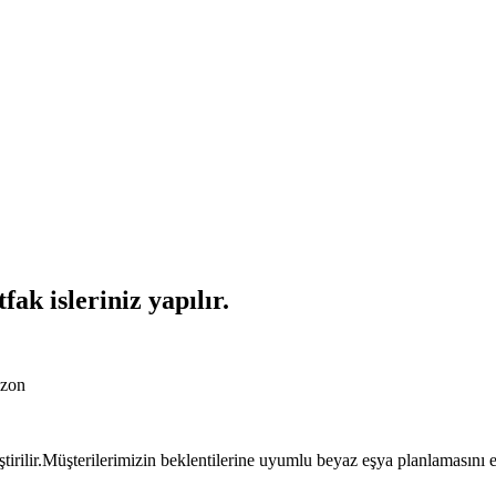
k isleriniz yapılır.
bzon
tirilir.Müşterilerimizin beklentilerine uyumlu beyaz eşya planlamasını en