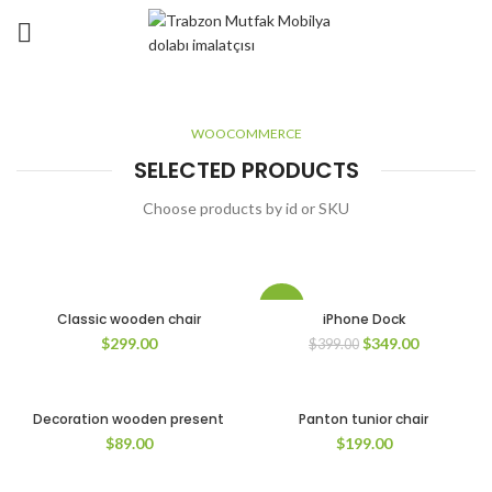
WOOCOMMERCE
SELECTED PRODUCTS
Choose products by id or SKU
-13%
Classic wooden chair
iPhone Dock
$
299.00
$
349.00
$
399.00
Decoration wooden present
Panton tunior chair
$
89.00
$
199.00