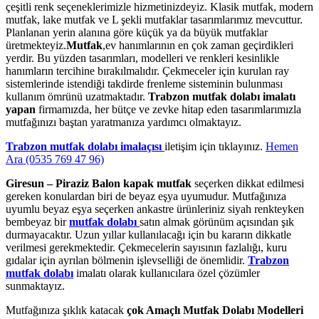
çeşitli renk seçeneklerimizle hizmetinizdeyiz. Klasik mutfak, modern
mutfak, lake mutfak ve L şekli mutfaklar tasarımlarımız mevcuttur.
Planlanan yerin alanına göre küçük ya da büyük mutfaklar
üretmekteyiz.
Mutfak
,ev hanımlarının en çok zaman geçirdikleri
yerdir. Bu yüzden tasarımları, modelleri ve renkleri kesinlikle
hanımların tercihine bırakılmalıdır. Çekmeceler için kurulan ray
sistemlerinde istendiği takdirde frenleme sisteminin bulunması
kullanım ömrünü uzatmaktadır.
Trabzon mutfak dolabı imalatı
yapan
firmamızda, her bütçe ve zevke hitap eden tasarımlarımızla
mutfağınızı baştan yaratmanıza yardımcı olmaktayız.
Trabzon mutfak dolabı imalaçısı
iletişim için tıklayınız.
Hemen
Ara (0535 769 47 96)
Giresun – Piraziz Balon kapak mutfak
seçerken dikkat edilmesi
gereken konulardan biri de beyaz eşya uyumudur. Mutfağınıza
uyumlu beyaz eşya seçerken ankastre ürünleriniz siyah renkteyken
bembeyaz bir
mutfak dolabı
satın almak görünüm açısından şık
durmayacaktır. Uzun yıllar kullanılacağı için bu kararın dikkatle
verilmesi gerekmektedir. Çekmecelerin sayısının fazlalığı, kuru
gıdalar için ayrılan bölmenin işlevselliği de önemlidir.
Trabzon
mutfak dolabı
imalatı olarak kullanıcılara özel çözümler
sunmaktayız.
Mutfağınıza şıklık katacak
çok Amaçlı Mutfak Dolabı Modelleri