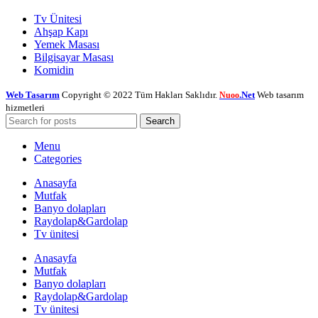
Tv Ünitesi
Ahşap Kapı
Yemek Masası
Bilgisayar Masası
Komidin
Web Tasarım
Copyright © 2022 Tüm Hakları Saklıdır.
.Net
Web tasarım
Nuoo
hizmetleri
Search
Menu
Categories
Anasayfa
Mutfak
Banyo dolapları
Raydolap&Gardolap
Tv ünitesi
Anasayfa
Mutfak
Banyo dolapları
Raydolap&Gardolap
Tv ünitesi