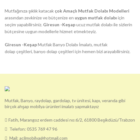
Mutfağınıza şıklık katacak
çok Amaçlı Mutfak Dolabı Modelleri
arasından zevkinize ve bütçenize en
uygun mutfak dolabı
için
seçim yapabilirsiniz.
Giresun -Keşap
ucuz mutfak dolabı ile sizlerin
bütçesine uygun modellerle hizmet etmekteyiz.
Giresun -Keşap
Mutfak Banyo Dolabı İmalatı, mutfak
dolap çeşitleri, banyo dolap çeşitleri için hemen bizi arayabilirsiniz.
Mutfak, Banyo, raydolap, gardolap, tv ünitesi, kapı, veranda gibi
birçok ahşap mobilya ürünleri imalatı yapmaktayız
Fatih, Marangoz erdem caddesi no:6/2, 61800 Beşikdüzü/Trabzon
Telefon: 0535 769 47 96
Mail: acilmobilya@hotmail.com