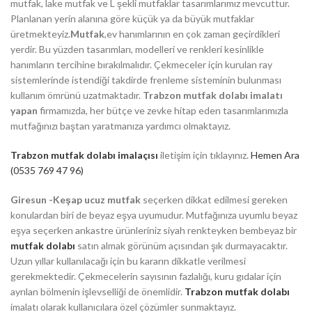
mutfak, lake mutfak ve L şekli mutfaklar tasarımlarımız mevcuttur.
Planlanan yerin alanına göre küçük ya da büyük mutfaklar
üretmekteyiz.
Mutfak
,ev hanımlarının en çok zaman geçirdikleri
yerdir. Bu yüzden tasarımları, modelleri ve renkleri kesinlikle
hanımların tercihine bırakılmalıdır. Çekmeceler için kurulan ray
sistemlerinde istendiği takdirde frenleme sisteminin bulunması
kullanım ömrünü uzatmaktadır.
Trabzon mutfak dolabı imalatı
yapan
firmamızda, her bütçe ve zevke hitap eden tasarımlarımızla
mutfağınızı baştan yaratmanıza yardımcı olmaktayız.
Trabzon mutfak dolabı imalaçısı
iletişim için tıklayınız.
Hemen Ara
(0535 769 47 96)
Giresun -Keşap ucuz mutfak
seçerken dikkat edilmesi gereken
konulardan biri de beyaz eşya uyumudur. Mutfağınıza uyumlu beyaz
eşya seçerken ankastre ürünleriniz siyah renkteyken bembeyaz bir
mutfak dolabı
satın almak görünüm açısından şık durmayacaktır.
Uzun yıllar kullanılacağı için bu kararın dikkatle verilmesi
gerekmektedir. Çekmecelerin sayısının fazlalığı, kuru gıdalar için
ayrılan bölmenin işlevselliği de önemlidir.
Trabzon mutfak dolabı
imalatı olarak kullanıcılara özel çözümler sunmaktayız.