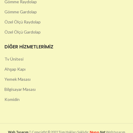
Gömme Raydolap
Gömme Gardolap
Özel Ölçü Raydolap
Özel Ölçü Gardolap
DIĞER HIZMETLERIMIZ
Tv Ünitesi
Ahşap Kapı
Yemek Masası
Bilgisayar Masası
Komidin
Nuoo
Web Tasarım
Copyright © 2022 Tüm Hakları Saklıdır.
.Net
Web tasarım