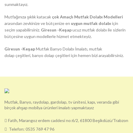
sunmaktayız.
Mutfağınıza şıklık katacak
çok Amaçlı Mutfak Dolabı Modelleri
arasından zevkinize ve bütçenize en
uygun mutfak dolabı
için
seçim yapabilirsiniz.
Giresun -Keşap
ucuz mutfak dolabı ile sizlerin
bütçesine uygun modellerle hizmet etmekteyiz.
Giresun -Keşap
Mutfak Banyo Dolabı İmalatı, mutfak
dolap çeşitleri, banyo dolap çeşitleri için hemen bizi arayabilirsiniz.
Mutfak, Banyo, raydolap, gardolap, tv ünitesi, kapı, veranda gibi
birçok ahşap mobilya ürünleri imalatı yapmaktayız
Fatih, Marangoz erdem caddesi no:6/2, 61800 Beşikdüzü/Trabzon
Telefon: 0535 769 47 96