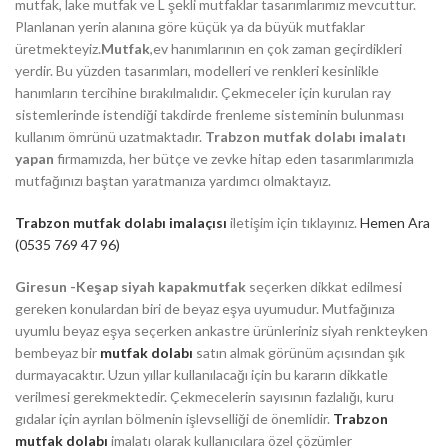
mutfak, lake mutfak ve L şekli mutfaklar tasarımlarımız mevcuttur.
Planlanan yerin alanına göre küçük ya da büyük mutfaklar
üretmekteyiz.
Mutfak
,ev hanımlarının en çok zaman geçirdikleri
yerdir. Bu yüzden tasarımları, modelleri ve renkleri kesinlikle
hanımların tercihine bırakılmalıdır. Çekmeceler için kurulan ray
sistemlerinde istendiği takdirde frenleme sisteminin bulunması
kullanım ömrünü uzatmaktadır.
Trabzon mutfak dolabı imalatı
yapan
firmamızda, her bütçe ve zevke hitap eden tasarımlarımızla
mutfağınızı baştan yaratmanıza yardımcı olmaktayız.
Trabzon mutfak dolabı imalaçısı
iletişim için tıklayınız.
Hemen Ara
(0535 769 47 96)
Giresun -Keşap siyah kapakmutfak
seçerken dikkat edilmesi
gereken konulardan biri de beyaz eşya uyumudur. Mutfağınıza
uyumlu beyaz eşya seçerken ankastre ürünleriniz siyah renkteyken
bembeyaz bir
mutfak dolabı
satın almak görünüm açısından şık
durmayacaktır. Uzun yıllar kullanılacağı için bu kararın dikkatle
verilmesi gerekmektedir. Çekmecelerin sayısının fazlalığı, kuru
gıdalar için ayrılan bölmenin işlevselliği de önemlidir.
Trabzon
mutfak dolabı
imalatı olarak kullanıcılara özel çözümler