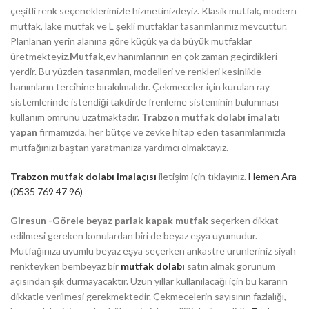
çeşitli renk seçeneklerimizle hizmetinizdeyiz. Klasik mutfak, modern
mutfak, lake mutfak ve L şekli mutfaklar tasarımlarımız mevcuttur.
Planlanan yerin alanına göre küçük ya da büyük mutfaklar
üretmekteyiz.
Mutfak
,ev hanımlarının en çok zaman geçirdikleri
yerdir. Bu yüzden tasarımları, modelleri ve renkleri kesinlikle
hanımların tercihine bırakılmalıdır. Çekmeceler için kurulan ray
sistemlerinde istendiği takdirde frenleme sisteminin bulunması
kullanım ömrünü uzatmaktadır.
Trabzon mutfak dolabı imalatı
yapan
firmamızda, her bütçe ve zevke hitap eden tasarımlarımızla
mutfağınızı baştan yaratmanıza yardımcı olmaktayız.
Trabzon mutfak dolabı imalaçısı
iletişim için tıklayınız.
Hemen Ara
(0535 769 47 96)
Giresun -Görele beyaz parlak kapak mutfak
seçerken dikkat
edilmesi gereken konulardan biri de beyaz eşya uyumudur.
Mutfağınıza uyumlu beyaz eşya seçerken ankastre ürünleriniz siyah
renkteyken bembeyaz bir
mutfak dolabı
satın almak görünüm
açısından şık durmayacaktır. Uzun yıllar kullanılacağı için bu kararın
dikkatle verilmesi gerekmektedir. Çekmecelerin sayısının fazlalığı,