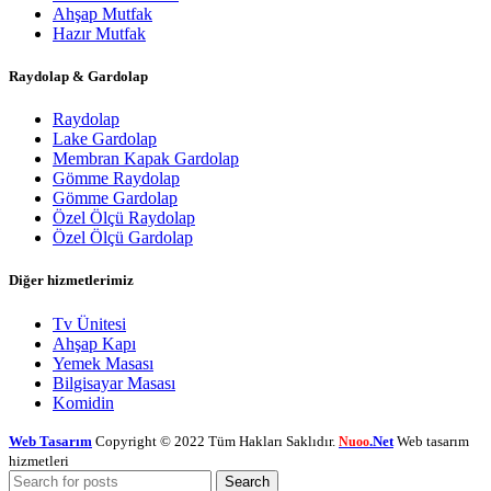
Ahşap Mutfak
Hazır Mutfak
Raydolap & Gardolap
Raydolap
Lake Gardolap
Membran Kapak Gardolap
Gömme Raydolap
Gömme Gardolap
Özel Ölçü Raydolap
Özel Ölçü Gardolap
Diğer hizmetlerimiz
Tv Ünitesi
Ahşap Kapı
Yemek Masası
Bilgisayar Masası
Komidin
Web Tasarım
Copyright © 2022 Tüm Hakları Saklıdır.
.Net
Web tasarım
Nuoo
hizmetleri
Search